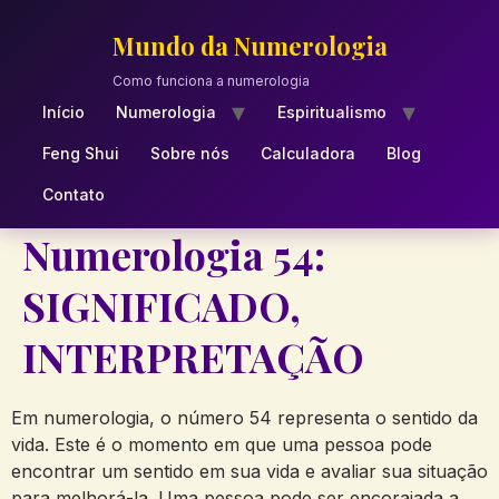
Skip
to
Mundo da Numerologia
content
Como funciona a numerologia
Início
Numerologia
Espiritualismo
Feng Shui
Sobre nós
Calculadora
Blog
Contato
Numerologia 54:
SIGNIFICADO,
INTERPRETAÇÃO
Em numerologia, o número 54 representa o sentido da
vida. Este é o momento em que uma pessoa pode
encontrar um sentido em sua vida e avaliar sua situação
para melhorá-la. Uma pessoa pode ser encorajada a