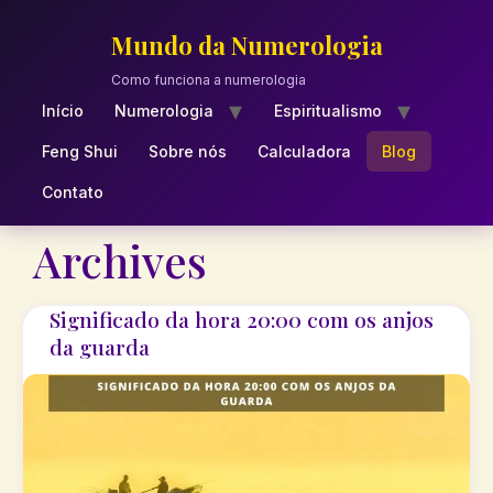
Skip
to
Mundo da Numerologia
content
Como funciona a numerologia
Início
Numerologia
Espiritualismo
Feng Shui
Sobre nós
Calculadora
Blog
Contato
Archives
Significado da hora 20:00 com os anjos
da guarda