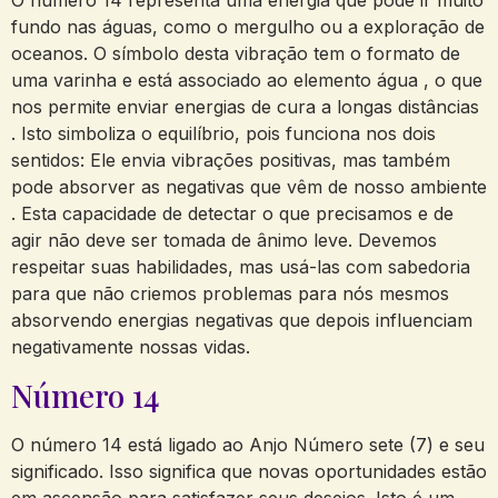
O número 14 representa uma energia que pode ir muito
fundo nas águas, como o mergulho ou a exploração de
oceanos. O símbolo desta vibração tem o formato de
uma varinha e está associado ao elemento água , o que
nos permite enviar energias de cura a longas distâncias
. Isto simboliza o equilíbrio, pois funciona nos dois
sentidos: Ele envia vibrações positivas, mas também
pode absorver as negativas que vêm de nosso ambiente
. Esta capacidade de detectar o que precisamos e de
agir não deve ser tomada de ânimo leve. Devemos
respeitar suas habilidades, mas usá-las com sabedoria
para que não criemos problemas para nós mesmos
absorvendo energias negativas que depois influenciam
negativamente nossas vidas.
Número 14
O número 14 está ligado ao Anjo Número sete (7) e seu
significado. Isso significa que novas oportunidades estão
em ascensão para satisfazer seus desejos. Isto é um