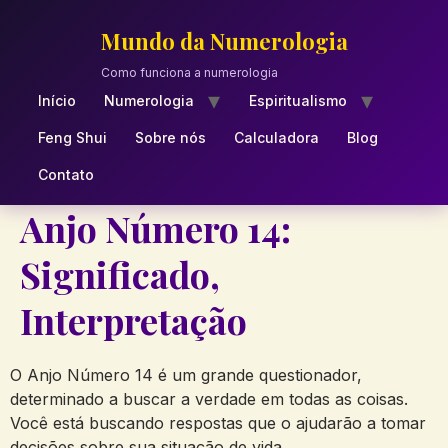
Skip
to
Mundo da Numerologia
content
Como funciona a numerologia
Início
Numerologia
Espiritualismo
Feng Shui
Sobre nós
Calculadora
Blog
Contato
Anjo Número 14:
Significado,
Interpretação
O Anjo Número 14 é um grande questionador,
determinado a buscar a verdade em todas as coisas.
Você está buscando respostas que o ajudarão a tomar
decisões sobre sua situação de vida.