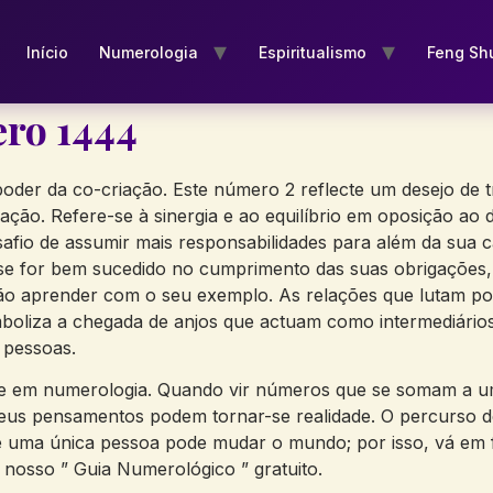
Início
Numerologia
Espiritualismo
Feng Sh
ro 1444
oder da co-criação. Este número 2 reflecte um desejo de t
ção. Refere-se à sinergia e ao equilíbrio em oposição ao d
afio de assumir mais responsabilidades para além da sua ca
, se for bem sucedido no cumprimento das suas obrigações,
rão aprender com o seu exemplo. As relações que lutam p
boliza a chegada de anjos que actuam como intermediários
 pessoas.
e em numerologia. Quando vir números que se somam a um
 pensamentos podem tornar-se realidade. O percurso de 
 uma única pessoa pode mudar o mundo; por isso, vá em f
osso ” Guia Numerológico ” gratuito.