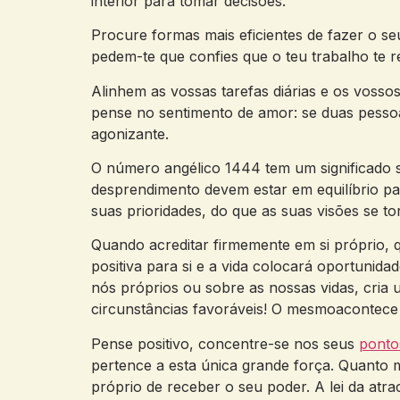
interior para tomar decisões.
Procure formas mais eficientes de fazer o seu
pedem-te que confies que o teu trabalho te 
Alinhem as vossas tarefas diárias e os vossos
pense no sentimento de amor: se duas pesso
agonizante.
O número angélico 1444 tem um significado s
desprendimento devem estar em equilíbrio par
suas prioridades, do que as suas visões se to
Quando acreditar firmemente em si próprio, 
positiva para si e a vida colocará oportuni
nós próprios ou sobre as nossas vidas, cria
circunstâncias favoráveis! O mesmoacontec
Pense positivo, concentre-se nos seus
ponto
pertence a esta única grande força. Quanto m
próprio de receber o seu poder. A lei da at