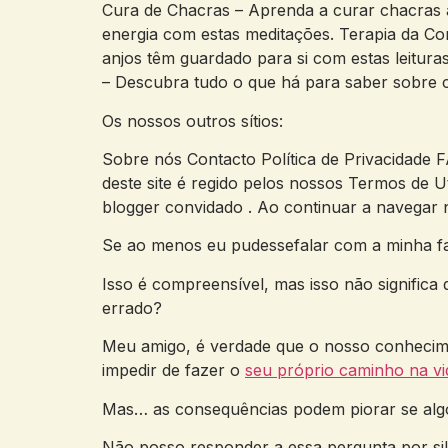
Cura de Chacras – Aprenda a curar chacras a
energia com estas meditações. Terapia da Co
anjos têm guardado para si com estas leitura
– Descubra tudo o que há para saber sobre c
Os nossos outros sítios:
Sobre nós Contacto Política de Privacidade
deste site é regido pelos nossos Termos de Uti
blogger convidado . Ao continuar a navegar no
Se ao menos eu pudessefalar com a minha fam
Isso é compreensível, mas isso não signifi
errado?
Meu amigo, é verdade que o nosso conhecimen
impedir de fazer o
seu próprio caminho na vi
Mas… as consequências podem piorar se alg
Não posso responder a essa pergunta por si! 