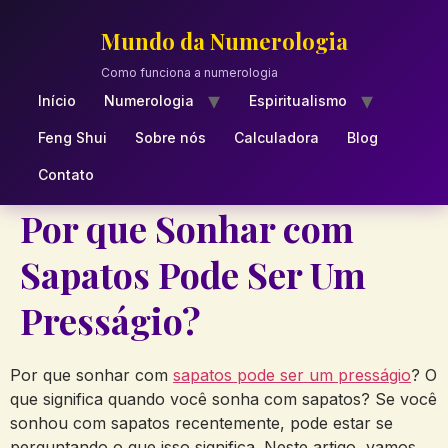
Skip
to
Mundo da Numerologia
content
Como funciona a numerologia
Início
Numerologia
Espiritualismo
Feng Shui
Sobre nós
Calculadora
Blog
Contato
Por que Sonhar com
Sapatos Pode Ser Um
Presságio?
Por que sonhar com
sapatos pode ser um presságio
? O
que significa quando você sonha com sapatos? Se você
sonhou com sapatos recentemente, pode estar se
perguntando o que isso significa. Neste artigo, vamos