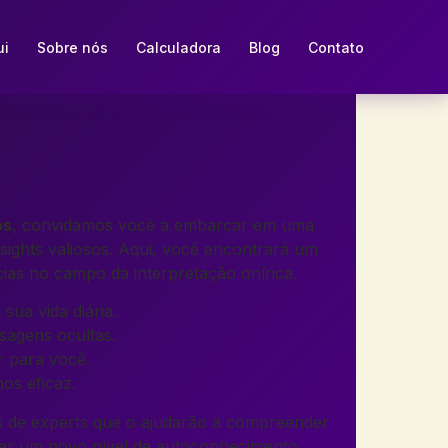
ui
Sobre nós
Calculadora
Blog
Contato
os
, convidamos você a embarcar em uma
sights valiosos. Aqui, você encontrará um
cias no campo da interpretação onírica.
ua vida diária.
sagens ocultas.
r para você.
os eficaz.
os de experts que o ajudarão a compreender
ear um novo nível de autoconhecimento.