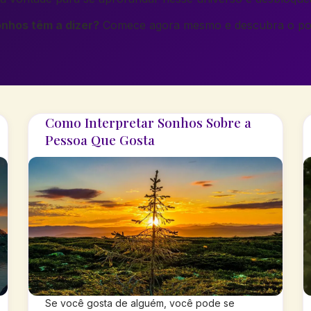
onhos têm a dizer?
Comece agora mesmo e descubra o pod
Como Interpretar Sonhos Sobre a
Pessoa Que Gosta
Se você gosta de alguém, você pode se