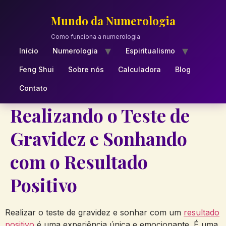
Skip
to
Mundo da Numerologia
content
Como funciona a numerologia
Início
Numerologia
Espiritualismo
Feng Shui
Sobre nós
Calculadora
Blog
Contato
Realizando o Teste de
Gravidez e Sonhando
com o Resultado
Positivo
Realizar o teste de gravidez e sonhar com um
resultado
positivo
é uma experiência única e emocionante. É uma