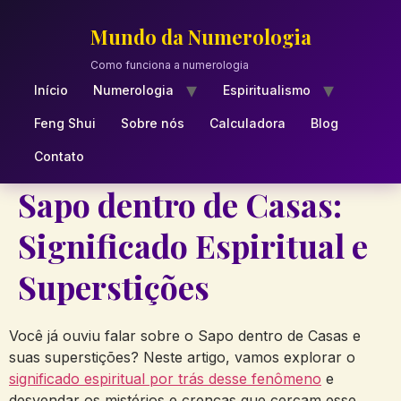
Skip
to
Mundo da Numerologia
content
Como funciona a numerologia
Início
Numerologia
Espiritualismo
Feng Shui
Sobre nós
Calculadora
Blog
Contato
Sapo dentro de Casas:
Significado Espiritual e
Superstições
Você já ouviu falar sobre o Sapo dentro de Casas e
suas superstições? Neste ‌artigo, vamos explorar o
significado espiritual por trás desse ⁢fenômeno
e
desvendar os mistérios ⁢e crenças que cercam esse