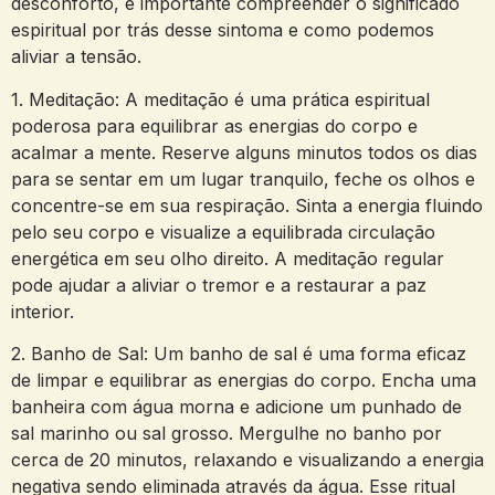
⁤desconforto, é importante compreender o significado
‌espiritual por trás desse sintoma e ⁣como podemos
aliviar a⁣ tensão.
1. Meditação: A⁢ meditação ⁢é⁣ uma prática ⁢espiritual
poderosa ⁤para ⁣equilibrar ⁢as ⁤energias⁢ do⁤ corpo e
acalmar a mente. Reserve alguns minutos ⁢todos os dias
para se⁣ sentar em‍ um lugar ⁤tranquilo, feche os olhos⁣ e
‌concentre-se em sua respiração. ‍Sinta a energia fluindo
​pelo ​seu corpo ⁤e ‍visualize a equilibrada circulação
‍energética⁣ em seu ⁣olho direito.⁣ A meditação regular
pode ajudar‌ a aliviar​ o tremor e a ⁢restaurar a⁤ paz
interior.
2. ⁢Banho de Sal:‍ Um banho de sal é ‌uma forma ‌eficaz
de‌ limpar‌ e equilibrar ‍as​ energias do corpo. Encha uma
banheira com⁢ água‌ morna e adicione um punhado de
sal marinho ou sal ⁢grosso. Mergulhe no banho por
⁢cerca de 20 ‌minutos, relaxando e ‍visualizando ‍a ‌energia
negativa sendo eliminada através da água. Esse ritual⁤