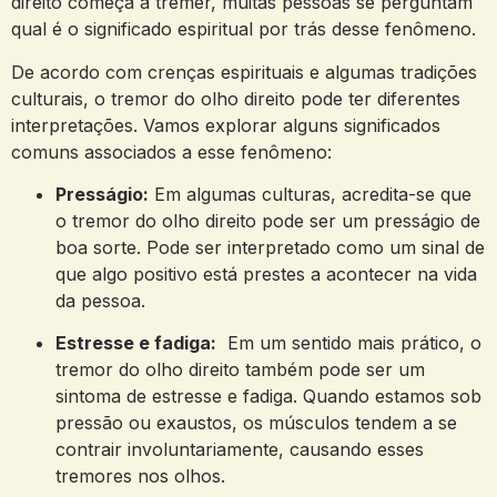
direito começa a tremer, ‌muitas pessoas se perguntam‌
qual é o significado espiritual por trás desse ⁢fenômeno.
De⁢ acordo‌ com⁤ crenças espirituais⁤ e algumas tradições⁣
culturais, o tremor ⁤do olho direito pode ter diferentes
interpretações. Vamos explorar alguns significados
comuns⁤ associados a ⁣esse fenômeno:
Presságio:
Em​ algumas culturas, acredita-se que
o tremor do‍ olho⁢ direito pode ser​ um presságio‍ de⁤
boa‌ sorte.‍ Pode ser interpretado como‍ um sinal de
que algo ‍positivo está prestes a acontecer na ‍vida
da pessoa.
Estresse e fadiga:
‍ Em um​ sentido mais⁣ prático, o
‌tremor do ‍olho ‍direito também pode⁢ ser um
sintoma de‍ estresse e fadiga. Quando​ estamos sob
pressão ⁣ou ⁣exaustos, os músculos tendem ‌a se
contrair involuntariamente, causando esses
‌tremores nos olhos.