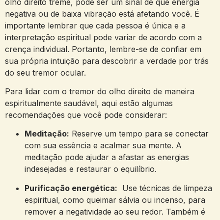
olho direito ⁢treme, pode ser ‍um ‍sinal de que energia‍
negativa ⁢ou de ⁣baixa vibração ​está afetando você.⁢ É
‍importante lembrar​ que cada pessoa é única ‍e a
‍interpretação espiritual ‌pode variar‌ de acordo com ⁢a
crença‌ individual. Portanto, lembre-se‍ de confiar⁤ em
‌sua própria intuição⁣ para descobrir⁢ a verdade por ‍trás
do seu tremor ocular.
Para ⁤lidar com o tremor do ⁢olho direito de maneira
espiritualmente saudável, ​aqui ‌estão algumas
recomendações⁤ que você pode considerar:
Meditação:
⁣Reserve um tempo para ⁤se ‍conectar
com ‌sua essência‍ e acalmar sua mente.‍ A
meditação pode ajudar a‍ afastar as energias
indesejadas e restaurar o equilíbrio.
Purificação energética:
⁣ Use ‌técnicas de limpeza
espiritual,‍ como ​queimar sálvia ou incenso, para⁢
remover a negatividade ao‌ seu ⁤redor. Também é