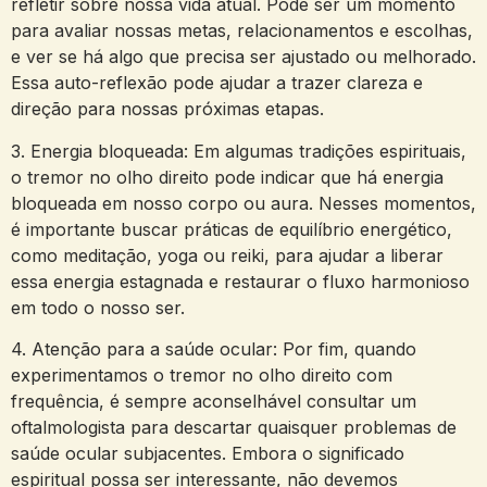
refletir sobre nossa⁤ vida atual. ​Pode ser um momento
⁤para ​avaliar nossas metas,⁤ relacionamentos e⁢ escolhas,
e ver ‍se há ‌algo que⁤ precisa​ ser ajustado ​ou melhorado.
Essa ⁣auto-reflexão‌ pode ⁤ajudar ‌a trazer clareza⁤ e
direção ‌para nossas próximas etapas.
3. Energia‌ bloqueada:‌ Em⁣ algumas⁢ tradições⁤ espirituais,
o tremor ‍no ⁣olho⁤ direito pode indicar que há energia ​
bloqueada em⁢ nosso‌ corpo ou aura. Nesses momentos,
‌é importante buscar ⁣práticas de ⁣equilíbrio energético, ​
como‌ meditação, yoga ou reiki, para ajudar a liberar
essa energia ​estagnada e restaurar o⁢ fluxo harmonioso
em todo ‍o ⁢nosso ​ser.
4. Atenção para a saúde ocular: Por fim,​ quando
experimentamos‌ o tremor no olho direito com
frequência, é sempre aconselhável consultar ​um
oftalmologista para descartar quaisquer problemas de
saúde ocular subjacentes. Embora o significado
espiritual ​possa ‌ser interessante, não devemos