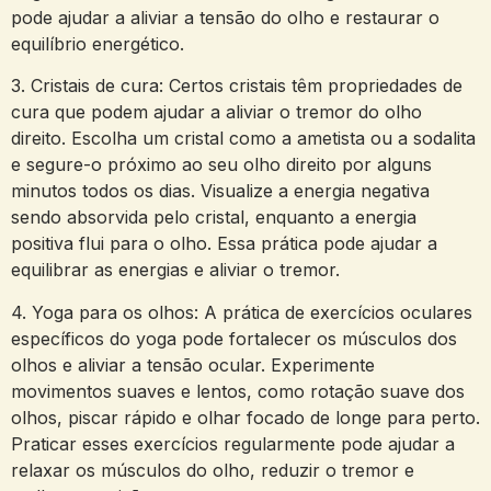
pode ajudar a aliviar a‌ tensão do‌ olho e restaurar o
equilíbrio⁣ energético.
3. Cristais de cura: Certos cristais têm ‍propriedades de⁣
cura que podem ‌ajudar ‍a⁤ aliviar o tremor ‌do olho
direito. Escolha um cristal como a ametista ou a sodalita⁢
e⁤ segure-o​ próximo⁢ ao seu olho direito por alguns
minutos todos ‌os ‍dias. ⁤Visualize a energia negativa‍
sendo⁢ absorvida pelo cristal,⁣ enquanto a‍ energia
positiva flui para o olho.⁤ Essa prática pode ajudar a
equilibrar as energias e⁤ aliviar o tremor.
4. Yoga para os olhos: A prática de exercícios oculares
específicos do‍ yoga ⁢pode⁣ fortalecer‌ os músculos⁢ dos
‍olhos ‌e aliviar a tensão ocular. Experimente
movimentos suaves e lentos, como rotação suave dos⁤
olhos, piscar‌ rápido e olhar focado de longe para ⁤perto.
‌Praticar esses ​exercícios regularmente ⁣pode ⁤ajudar a
relaxar os músculos do olho, reduzir o tremor e