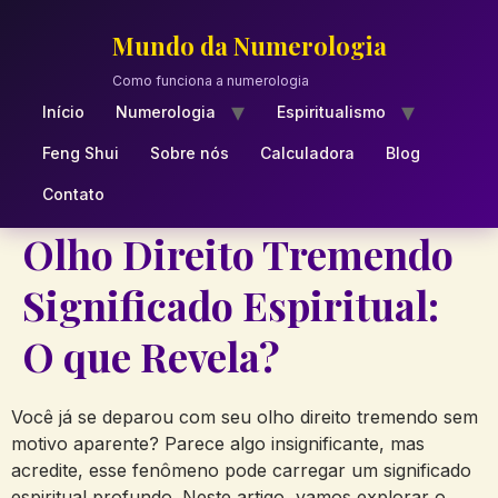
Skip
to
Mundo da Numerologia
content
Como funciona a numerologia
Início
Numerologia
Espiritualismo
Feng Shui
Sobre nós
Calculadora
Blog
Contato
Olho Direito Tremendo
Significado Espiritual:
O que Revela?
Você já⁣ se ⁤deparou com seu olho direito tremendo ⁣sem
motivo aparente? Parece⁣ algo insignificante, mas
acredite, esse fenômeno pode carregar‍ um significado
espiritual profundo.⁤ Neste artigo, vamos explorar o