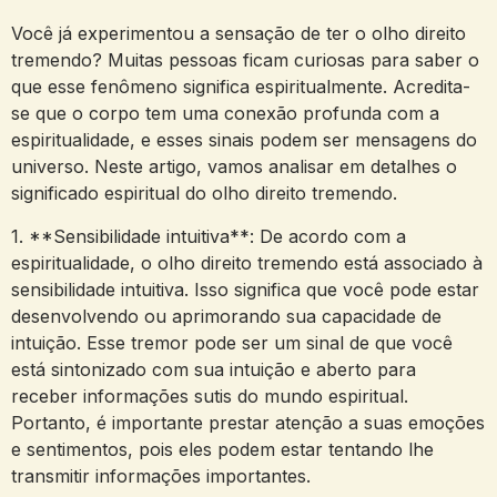
Você já experimentou ⁢a sensação⁢ de⁢ ter o olho ‌direito
‍tremendo? Muitas pessoas ficam curiosas para saber o
que esse fenômeno⁤ significa‍ espiritualmente. Acredita-
se que⁣ o corpo tem uma conexão profunda com a⁤
espiritualidade, e ⁤esses sinais ‍podem ser mensagens⁣ do
universo.⁢ Neste ‌artigo, vamos analisar em detalhes o
significado espiritual ‌do ⁤olho‍ direito tremendo.
1.⁣ **Sensibilidade intuitiva**: De⁤ acordo com​ a
espiritualidade,​ o ‍olho⁢ direito tremendo está‍ associado à
sensibilidade‌ intuitiva. Isso significa ​que você pode estar
desenvolvendo ou⁤ aprimorando sua capacidade⁣ de
intuição. Esse tremor pode ser um sinal de​ que você
está sintonizado com⁣ sua⁢ intuição e aberto para
receber informações sutis‍ do ⁣mundo ‍espiritual.⁣
Portanto, ‍é importante prestar​ atenção ⁤a suas emoções
‍e sentimentos, pois⁢ eles‍ podem estar tentando lhe
transmitir ⁣informações importantes.