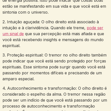
de energia positiva. ⁢Isso pode indicar que ⁤coisas‍ boas‍
estão‌ se manifestando em⁣ sua vida e que ⁤você ⁣está em
sintonia com ⁤o universo.
2. Intuição ‍aguçada: O olho direito está associado⁤ à
intuição e à⁤ clarividência. Quando ele treme, ⁣
pode ser
um​ sinal de
que​ sua ⁣percepção está⁢ mais afiada e que
você está recebendo ‍insights e mensagens do mundo
espiritual.
3. Proteção espiritual: O tremor no olho direito ⁣também
⁤pode indicar que⁤ você‌ está ⁢sendo‌ protegido por forças
espirituais. Esse ‌sintoma ⁣pode surgir quando você está
passando por momentos difíceis e precisando de⁢ um
amparo especial.
4. Autoconhecimento e transformação: O⁤ olho ​direito ⁢é
considerado o espelho da alma. O tremor nessa⁣ região
pode ser um ​indício de que você está passando por um
processo de autoconhecimento ⁤e⁢ transformação‍