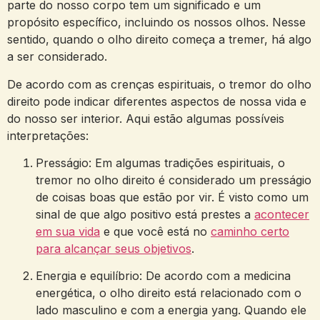
parte do nosso corpo ‍tem um‌ significado‍ e um
propósito específico, incluindo⁤ os nossos olhos. Nesse
sentido, quando o olho direito‍ começa‍ a tremer,‌ há algo
a ser ⁢considerado.
De acordo‍ com ‌as crenças espirituais, o tremor ​do ⁤olho⁣
direito ‍pode indicar diferentes aspectos de nossa vida⁢ e
do nosso ser ‍interior. Aqui estão algumas possíveis‌
interpretações:
Presságio: Em algumas tradições espirituais, o
tremor no olho direito ⁣é ​considerado um presságio
de⁢ coisas boas que estão‌ por vir.⁤ É visto como ⁢um
‌sinal‍ de que algo positivo está prestes ⁢a
acontecer
em sua vida
e ⁣que você está no
caminho certo
para alcançar seus objetivos
.
Energia‍ e equilíbrio:​ De acordo com a ​medicina
⁢energética, ⁤o olho direito​ está relacionado com o
lado masculino e com ‌a energia⁣ yang. Quando ele