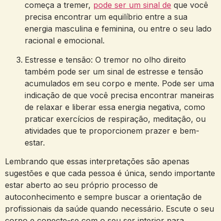
começa⁢ a⁢ tremer,
pode⁤ ser um sinal de
que você
precisa⁢ encontrar ⁤um​ equilíbrio⁢ entre⁤ a sua
energia ​masculina e feminina, ‍ou entre o ‌seu‌ lado
racional e emocional.
Estresse e tensão: ⁢O tremor ​no‍ olho direito
⁣também ⁣pode ser um sinal de estresse e tensão
acumulados ⁤em seu⁣ corpo ​e mente. ⁤Pode ser uma
indicação​ de que você precisa encontrar maneiras‌
de⁢ relaxar e‌ liberar essa energia‌ negativa, como
praticar ‌exercícios de respiração, meditação, ou
atividades que te proporcionem‍ prazer e​ bem-
estar.
Lembrando que essas ⁢interpretações são apenas⁣
sugestões e⁣ que cada pessoa é única, sendo importante‍
estar⁣ aberto ​ao seu próprio processo​ de
autoconhecimento e sempre buscar a orientação de
profissionais ‌da saúde quando necessário. Escute o seu
corpo ⁢e conecte-se com o ‌seu ser‌ interior para⁢