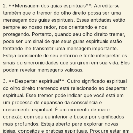
2. **Mensagem⁤ dos ‍guias espirituais**: Acredita-se
‌também⁢ que o ‍tremor​ do olho ⁤direito‌ possa ser ​uma
mensagem dos guias⁤ espirituais. Essas‌ entidades ⁤estão
sempre ao nosso⁤ redor, nos orientando‍ e ⁢nos
‌protegendo. Portanto, quando seu‌ olho direito ⁤tremer,
pode ser um sinal de que seus guias espirituais estão
⁢tentando lhe ⁤transmitir uma mensagem importante.
Esteja⁢ consciente de seu ⁤entorno e tente interpretar os
sinais ou sincronicidades que ⁤surgirem em sua vida. Eles
podem revelar mensagens ‍valiosas.
3. ‍**Despertar espiritual**: Outro significado ⁤espiritual
do olho direito tremendo está relacionado ao ‍despertar‍
espiritual.‍ Esse ‍tremor‍ pode ‌indicar que você está‌ em
um⁢ processo de ‌expansão ⁣da consciência e
crescimento‌ espiritual. É ⁢um momento de ⁣maior
conexão com seu eu interior e ‌busca por significados
mais profundos. ‍Esteja aberto⁣ para​ explorar novas
ideias, conceitos e práticas espirituais. ​Procure estar em