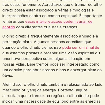
⁤trás desse‍ fenômeno. Acredita-se ‍que o tremor do olho
direito possa estar associado ​a várias simbologias e
interpretações⁣ dentro do campo espiritual. É importante
lembrar que‍
essas interpretações podem variar de
acordo
com diferentes⁢ culturas e crenças.
O olho direito é⁢ frequentemente associado à visão e à
percepção​ clara. Algumas ⁢pessoas acreditam que
quando​ o olho direito treme, isso ⁣
pode ser um sinal de
que⁣ estamos prestes a receber uma visão espiritual ou
uma nova⁤ perspectiva sobre alguma situação‍ em
⁤nossas vidas. Esse⁢ tremor pode ser⁤ interpretado como ​
um convite ⁤para abrir​ nossos⁢ olhos e​ enxergar além do
óbvio.
Além ⁤disso, o olho direito‌ também ⁤é relacionado ao ‌lado
⁢masculino ⁢ou⁢ yang ⁤da energia. Portanto, alguns
acreditam que o tremor ⁤na ⁣região⁣ do olho direito pode
indicar uma necessidade⁣ de⁣ equilíbrio entre as energias⁤