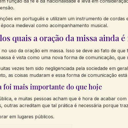
a em função da fé e da nacionalidade e leva em considera
censão.
nções em português e utilizam um instrumento de cordas 
 a época medieval como acompanhamento musical.
los quais a oração da missa ainda é 
no uso da oração em massa. Isso se deve ao fato de que f
 massa é vista como uma nova forma de comunicação, que 
itas vezes tem sido negligenciada pela sociedade em gera
anto, as coisas mudaram e essa forma de comunicação está
 foi mais importante do que hoje
ública, e muitas pessoas acham que é hora de acabar com 
, outras acreditam que tal prática é necessária porque tr
orar em lugares públicos.