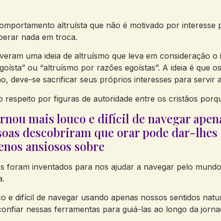
comportamento altruísta que não é motivado por interesse 
sperar nada em troca.
eram uma ideia de altruísmo que leva em consideração o in
oísta” ou “altruísmo por razões egoístas”. A ideia é que o
, deve-se sacrificar seus próprios interesses para servir 
o respeito por figuras de autoridade entre os cristãos porqu
rnou mais louco e difícil de navegar ape
soas descobriram que orar pode dar-lhes 
menos ansiosos sobre
os foram inventados para nos ajudar a navegar pelo mundo
a.
 e difícil de navegar usando apenas nossos sentidos natur
fiar nessas ferramentas para guiá-las ao longo da jornad