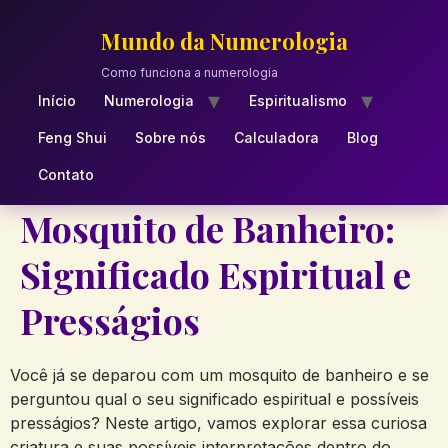
Skip
to
Mundo da Numerologia
content
Como funciona a numerologia
Início
Numerologia
Espiritualismo
Feng Shui
Sobre nós
Calculadora
Blog
Contato
Mosquito de Banheiro:
Significado Espiritual e
Presságios
Você já se deparou com um mosquito de banheiro e se
perguntou qual o seu significado espiritual e possíveis
presságios? Neste artigo, vamos explorar essa curiosa
criatura e suas possíveis interpretações dentro do