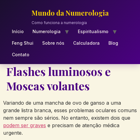
Skip
to
Mundo da Numerologia
content
Como funciona a numerologia
Início
Numerologia
Espiritualismo
Feng Shui
Sobre nós
Calculadora
Blog
Contato
Flashes luminosos e
Moscas volantes
Variando de uma mancha de ovo de ganso a uma
grande listra branca, esses problemas oculares comuns
nem sempre são sérios. No entanto, existem dois que
podem ser graves
e precisam de atenção médica
urgente.