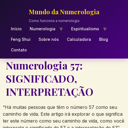
Skip
to
Mundo da Numerologia
content
Como funciona a numerologia
Início
Numerologia
Espiritualismo
Feng Shui
Sobre nós
Calculadora
Blog
Contato
Numerologia 57:
SIGNIFICADO,
INTERPRETAÇÃO
“Há muitas pessoas que têm o número 57 como seu
caminho de vida. Este artigo irá explorar o que significa
ter este número como seu caminho de vida, como você
interpreta o significado de 57 e a interpretação de 57″