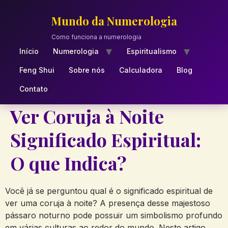
Skip
to
Mundo da Numerologia
content
Como funciona a numerologia
Início
Numerologia
Espiritualismo
Feng Shui
Sobre nós
Calculadora
Blog
Contato
Ver Coruja à Noite
Significado Espiritual:
O que Indica?
Você já se perguntou qual é o significado espiritual de
ver uma coruja à noite? A presença desse majestoso
pássaro noturno pode possuir um simbolismo profundo
em várias culturas ao redor do mundo. Neste artigo,