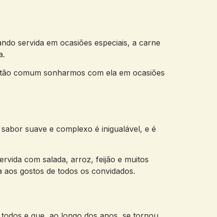
ndo servida em ocasiões especiais, a carne
a.
 é tão comum sonharmos com ela em ocasiões
abor suave e complexo é inigualável, e é
ervida com salada, arroz, feijão e muitos
ça aos gostos de todos os convidados.
odos e que, ao longo dos anos, se tornou