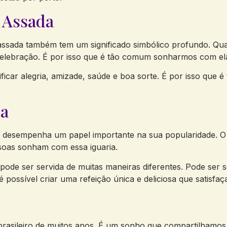
 Assada
 assada também tem um significado simbólico profundo. Qua
celebração. É por isso que é tão comum sonharmos com el
icar alegria, amizade, saúde e boa sorte. É por isso que
da
 desempenha um papel importante na sua popularidade. O s
ssoas sonham com essa iguaria.
 pode ser servida de muitas maneiras diferentes. Pode ser s
 possível criar uma refeição única e deliciosa que satisfa
sileiro de muitos anos. É um sonho que compartilhamos t