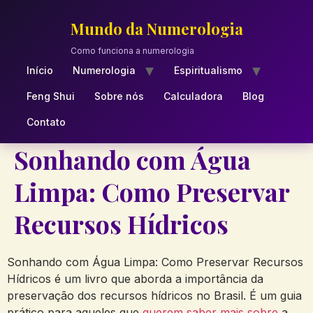
Skip
to
Mundo da Numerologia
content
Como funciona a numerologia
Início
Numerologia
Espiritualismo
Feng Shui
Sobre nós
Calculadora
Blog
Contato
Sonhando com Água
Limpa: Como Preservar
Recursos Hídricos
Sonhando com Água Limpa: Como Preservar Recursos
Hídricos é um livro que aborda a importância da
preservação dos recursos hídricos no Brasil. É um guia
prático para aqueles que
querem saber mais sobre
a