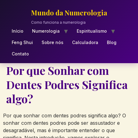
Skip
to
Mundo da Numerologia
content
Como funciona a numerologia
Início
Numerologia
Espiritualismo
Feng Shui
Sobre nós
Calculadora
Blog
Contato
Por que Sonhar com
Dentes Podres Significa
algo?
Por que sonhar com dentes podres significa algo? O
sonhar com dentes podres pode ser assustador e
desagradável, mas é importante entender o que
significa. Nesta introdução, vamos explorar o