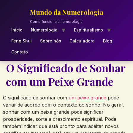
Skip
to
Mundo da Numerologia
content
Como funciona a numerologia
Início
Numerologia
Espiritualismo
Feng Shui
Sobre nós
Calculadora
Blog
Contato
O Significado de Sonhar
com um Peixe Grande
O significado de sonhar com
um peixe grande
pode
variar de acordo com o contexto do sonho. No geral,
sonhar com um peixe grande pode significar
prosperidade, sorte e crescimento espiritual. Pode
também indicar que está pronto para aceitar novos