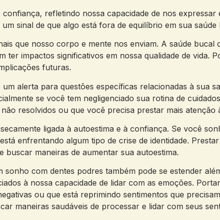
 confiança, refletindo nossa capacidade de nos expressar
m sinal de que algo está fora de equilíbrio em sua saúde
 sinais que nosso corpo e mente nos enviam. A saúde buc
 ter impactos significativos em nossa qualidade de vida. 
mplicações futuras.
um alerta para questões específicas relacionadas à sua s
ialmente se você tem negligenciado sua rotina de cuidados
não resolvidos ou que você precisa prestar mais atenção à 
insecamente ligada à autoestima e à confiança. Se você so
está enfrentando algum tipo de crise de identidade. Prest
 e buscar maneiras de aumentar sua autoestima.
 um sonho com dentes podres também pode se estender alé
ociados à nossa capacidade de lidar com as emoções. Por
egativas ou que está reprimindo sentimentos que precisam
car maneiras saudáveis de processar e lidar com seus sen