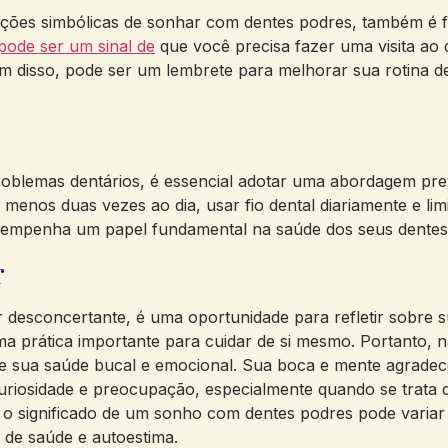
ações simbólicas de sonhar com dentes podres, também é f
pode ser um sinal de
que você precisa fazer uma visita ao d
m disso, pode ser um lembrete para melhorar sua rotina de
oblemas dentários, é essencial adotar uma abordagem prev
o menos duas vezes ao dia, usar fio dental diariamente e l
sempenha um papel fundamental na saúde dos seus dentes 
r
esconcertante, é uma oportunidade para refletir sobre su
ma prática importante para cuidar de si mesmo. Portanto
de sua saúde bucal e emocional. Sua boca e mente agradec
riosidade e preocupação, especialmente quando se trata 
 e o significado de um sonho com dentes podres pode varia
 de saúde e autoestima.