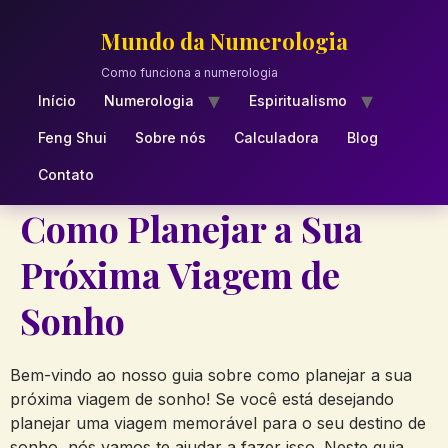
Skip
to
Mundo da Numerologia
content
Como funciona a numerologia
Início
Numerologia
Espiritualismo
Feng Shui
Sobre nós
Calculadora
Blog
Contato
Como Planejar a Sua
Próxima Viagem de
Sonho
Bem-vindo ao nosso guia sobre como planejar a sua
próxima viagem de sonho! Se você está desejando
planejar uma viagem memorável para o seu destino de
sonho, nós vamos te ajudar a fazer isso. Neste guia,