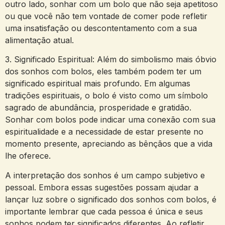
outro lado, sonhar‍ com um bolo que não seja apetitoso
ou que ⁤você não tem vontade⁤ de‍ comer pode‍ refletir
uma insatisfação ou descontentamento com a sua‌
alimentação atual.
3.⁣ Significado Espiritual: Além do simbolismo⁤ mais óbvio
dos sonhos com‍ bolos, eles ​também podem ter um
significado espiritual mais profundo.⁤ Em algumas
tradições espirituais, o ‌bolo ⁢é visto como um símbolo
sagrado de abundância,‌ prosperidade e gratidão.
Sonhar com bolos pode indicar uma conexão com sua
espiritualidade e a ​necessidade de estar presente no
momento presente, apreciando as bênçãos que a vida⁢
lhe‍ oferece.
A ⁤interpretação ⁣dos sonhos é ⁣um campo ⁢subjetivo e
pessoal.‌ Embora essas sugestões possam ajudar a
lançar luz sobre ⁣o significado dos sonhos com bolos, é
importante lembrar que‌ cada pessoa é única e seus
sonhos podem ter ​significados diferentes. ⁤Ao refletir