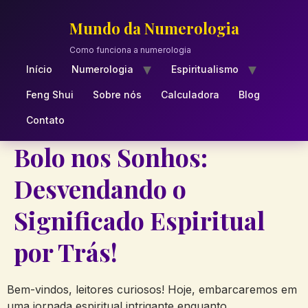
Skip
to
Mundo da Numerologia
content
Como funciona a numerologia
Início
Numerologia
Espiritualismo
Feng Shui
Sobre nós
Calculadora
Blog
Contato
Bolo nos Sonhos:
Desvendando o
Significado Espiritual
por Trás!
Bem-vindos, leitores curiosos! Hoje, ⁣embarcaremos em
uma jornada espiritual intrigante‍ enquanto‍