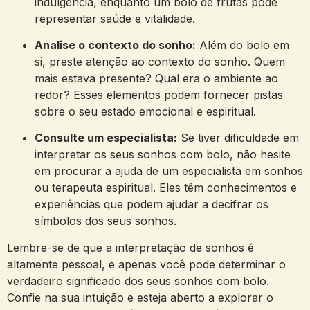
indulgência, enquanto um bolo de ​frutas ⁢pode
representar saúde e vitalidade.
Analise o contexto do sonho:
​Além‍ do bolo ​em
si, preste ⁢atenção ao ⁣contexto‍ do‍ sonho.​ Quem
mais estava presente? Qual ​era o ⁤ambiente ao ​
redor? ‍Esses elementos podem fornecer pistas
sobre o seu estado⁢ emocional ⁢e espiritual.
Consulte um especialista:
Se tiver⁢ dificuldade em
‍interpretar os seus sonhos com bolo, não ​hesite
em procurar a ajuda de⁣ um especialista em sonhos
ou terapeuta ​espiritual. Eles têm ‌conhecimentos⁢ e
experiências que podem ⁤ajudar ‌a⁣ decifrar os
símbolos dos seus sonhos.
Lembre-se de que a interpretação⁣ de sonhos é
altamente pessoal, e apenas​ você ⁤pode determinar o
verdadeiro​ significado dos ​seus sonhos com bolo.
Confie na sua intuição e ⁣esteja⁢ aberto a explorar o