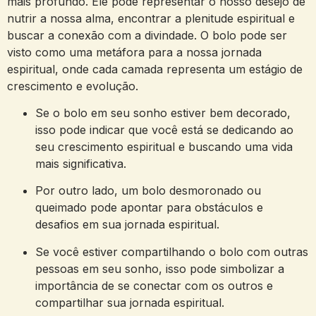
mais profundo. Ele pode⁤ representar o nosso ​desejo de
nutrir ⁤a nossa alma, encontrar a‍ plenitude espiritual⁤ e
buscar a ⁣conexão​ com a divindade. ⁤O bolo pode ser
visto como uma metáfora⁤ para ​a nossa⁤ jornada
espiritual, onde cada camada ‍representa um estágio de
crescimento⁢ e evolução.
Se o bolo em⁤ seu sonho⁤ estiver bem decorado,
isso pode ​indicar‍ que você está se dedicando ao
⁢seu crescimento espiritual e buscando‌ uma vida⁤
mais ⁤significativa.
Por outro ​lado, um bolo desmoronado ou
queimado pode apontar para obstáculos e
⁣desafios em sua jornada ‌espiritual.
Se ‍você estiver compartilhando o bolo com ​outras
pessoas ‍em seu sonho, isso pode simbolizar ⁢a
importância de se‍ conectar com ⁣os outros e
‌compartilhar‍ sua jornada ⁤espiritual.