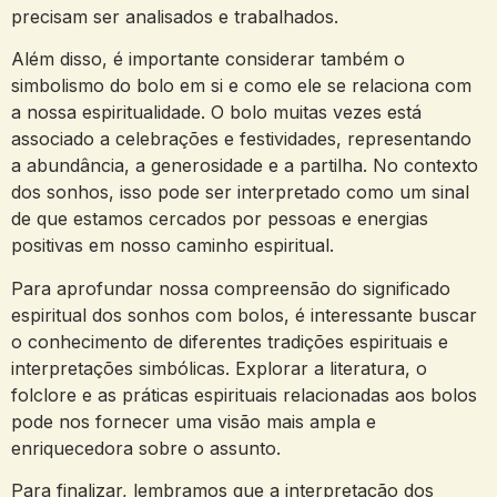
precisam ser ‍analisados ‌e trabalhados.
Além disso, é importante considerar​ também‍ o
simbolismo do bolo em si e ​como ele se relaciona com
⁤a nossa espiritualidade. O bolo muitas vezes está
associado a celebrações⁢ e festividades, representando
a abundância, a generosidade ⁣e a ⁣partilha. No ⁤contexto ​
dos sonhos, isso pode⁤ ser⁢ interpretado⁤ como⁢ um ⁤sinal
de​ que estamos cercados por ⁢pessoas e energias
positivas em ⁣nosso caminho⁣ espiritual.
Para aprofundar nossa ⁢compreensão do significado
espiritual dos sonhos com bolos, é⁣ interessante buscar⁤
o ‌conhecimento ⁢de‍ diferentes tradições ⁢espirituais e
interpretações⁣ simbólicas. Explorar a literatura,⁢ o
folclore e ‌as práticas ⁢espirituais⁤ relacionadas aos bolos
pode nos fornecer​ uma visão mais ampla e
enriquecedora‌ sobre‍ o assunto.
Para finalizar, lembramos⁤ que a ⁢interpretação dos