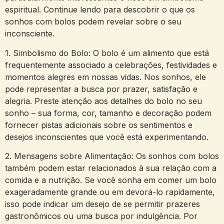
espiritual. Continue lendo para ⁢descobrir o⁣ que os
sonhos com bolos ‍podem revelar sobre o ⁤seu
⁤inconsciente.
1. Simbolismo do Bolo: O ⁤bolo é⁣ um ⁣alimento ‌que está
frequentemente ⁢associado⁣ a celebrações, festividades ​e
momentos alegres em ⁤nossas vidas. ​Nos‍ sonhos,​ ele
pode representar a busca por ​prazer, satisfação ​e
⁤alegria. Preste atenção aos‍ detalhes do bolo ​no‌ seu
sonho – sua forma, cor, tamanho e decoração podem
‍fornecer pistas⁣ adicionais ‌sobre os ​sentimentos e
desejos⁢ inconscientes ⁢que‍ você está ⁤experimentando.
2. Mensagens ⁣sobre⁤ Alimentação: ‍Os sonhos com ‌bolos
também podem estar relacionados à sua ⁢relação com a
comida e‍ a nutrição. Se você sonha ⁤em comer um bolo ​
exageradamente ⁣grande ou em devorá-lo rapidamente,
isso⁢ pode indicar um ​desejo de ​se permitir ⁣prazeres
gastronômicos ou uma busca por indulgência. Por