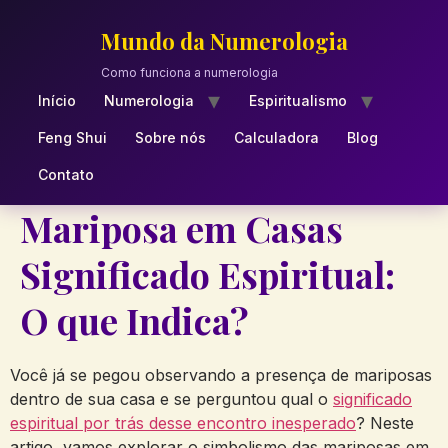
Skip
to
Mundo da Numerologia
content
Como funciona a numerologia
Início
Numerologia
Espiritualismo
Feng Shui
Sobre nós
Calculadora
Blog
Contato
Mariposa em Casas
Significado Espiritual:
O que Indica?
Você já se pegou observando a presença de mariposas
dentro de sua casa e se perguntou qual o
significado
espiritual por trás desse encontro inesperado
? Neste
artigo, vamos explorar o simbolismo das mariposas em