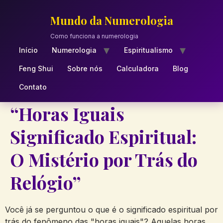
Skip
to
Mundo da Numerologia
content
Como funciona a numerologia
Início
Numerologia
Espiritualismo
Feng Shui
Sobre nós
Calculadora
Blog
Contato
“Horas Iguais
Significado Espiritual:
O Mistério por Trás do
Relógio”
Você já se perguntou o que é o significado espiritual por
trás do fenômeno das "horas iguais"? Aquelas horas