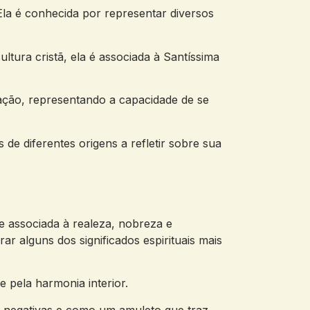
la é conhecida por representar diversos
ltura cristã, ela é associada à Santíssima
ração, representando a capacidade de se
de diferentes origens a refletir sobre sua
te associada à realeza, nobreza e
ar alguns dos significados espirituais mais
e pela harmonia interior.
s negativas e como um amuleto que traz