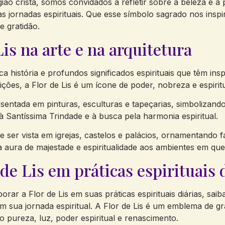
gião cristã, somos convidados a refletir sobre a beleza e a
jornadas espirituais. Que esse símbolo sagrado nos inspir
e gratidão.
Lis na arte e na arquitetura
a história e profundos significados espirituais que têm insp
ições, a Flor de Lis é um ícone de poder, nobreza e espiritu
esentada em pinturas, esculturas e tapeçarias, simbolizan
 à Santíssima Trindade e à busca pela harmonia espiritual.
e ser vista em igrejas, castelos e palácios, ornamentando f
aura de majestade e espiritualidade aos ambientes em que
de Lis em práticas espirituais 
ar a Flor de Lis em suas práticas espirituais diárias, saib
m sua jornada espiritual. A Flor de Lis é um emblema de g
pureza, luz, poder espiritual e renascimento.