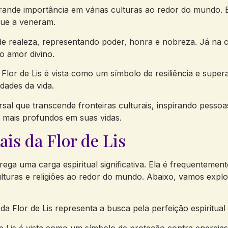
rande importância em várias culturas ao redor do mundo. E
 que a veneram.
de realeza, representando poder, honra e nobreza. Já na cu
o amor divino.
 Flor de Lis é vista como um símbolo de resiliência e supe
dades da vida.
al que transcende fronteiras culturais, inspirando pessoas 
os mais profundos em suas vidas.
ais da Flor de Lis
ega uma carga espiritual significativa. Ela é frequentemen
culturas e religiões ao redor do mundo. Abaixo, vamos explor
a Flor de Lis representa a busca pela perfeição espiritual 
de Lis é vista como um símbolo de proteção contra energia