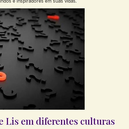
ndos e inspiradores em suas vidas.
e Lis em diferentes culturas