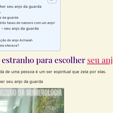
her seu anjo da guarda
a
os da guarda
 três fases do namoro com um anjo!
 – seu anjo da guarda
ração do anjo Achaiah
ela oferece?
 estranho para escolher
seu
an
a de uma pessoa é um ser espiritual que zela por elas.
her seu anjo da guarda