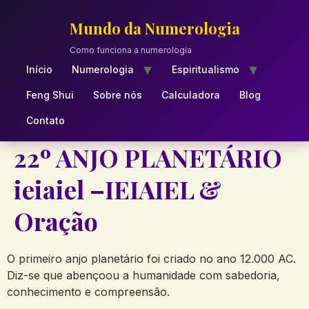
Skip
to
Mundo da Numerologia
content
Como funciona a numerologia
Início
Numerologia
Espiritualismo
Feng Shui
Sobre nós
Calculadora
Blog
Contato
22º ANJO PLANETÁRIO
ieiaiel –IEIAIEL &
Oração
O primeiro anjo planetário foi criado no ano 12.000 AC.
Diz-se que abençoou a humanidade com sabedoria,
conhecimento e compreensão.