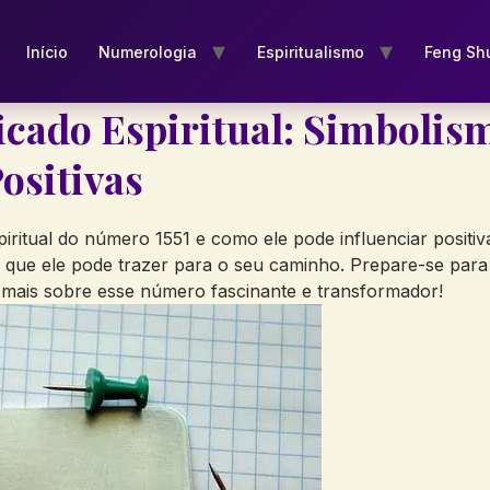
Início
Numerologia
Espiritualismo
Feng Sh
ficado Espiritual: Simbolis
ositivas
piritual do‍ número ⁣1551⁤ e como‌ ele pode influenciar​ posi
as que ele pode trazer ⁣para o seu ⁣caminho.⁣ Prepare-se‍ par
r mais sobre esse número fascinante e transformador!