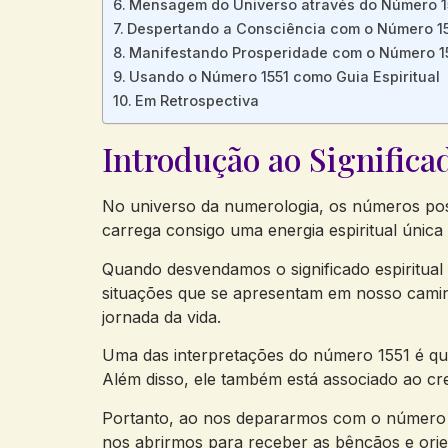
Mensagem do Universo ​através ‍do ⁤Número 1
Despertando⁤ a Consciência com o Número 1
Manifestando Prosperidade com⁤ o Número ​1
Usando o Número 1551 como Guia Espiritual
Em Retrospectiva
Introdução ⁤ao Significa
No universo da‍ numerologia, os⁤ números‍ poss
carrega ⁢consigo uma⁢ energia​ espiritual únic
Quando desvendamos o significado espiritua
situações que se ⁢apresentam⁢ em nosso ⁣cami
jornada da vida.
Uma das interpretações do número 1551 é‌ que ⁤
Além⁢ disso, ‌ele⁤ também está‌ associado ao cr
Portanto, ao nos depararmos com o número 15
nos abrirmos⁤ para ⁣receber ⁢as bênçãos e orie