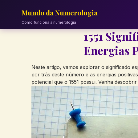
Skip
to
Mundo da Numerologia
content
Como funciona a numerologia
1551 Signi
Energias P
Neste artigo, vamos explorar ⁢o significado es
por trás‍ deste número e ​as ‌energias ‍positiv
potencial que o ⁣1551 possui. Venha descobri