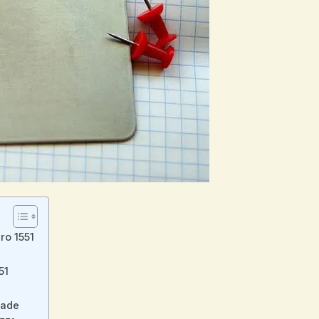
ro 1551
51
idade