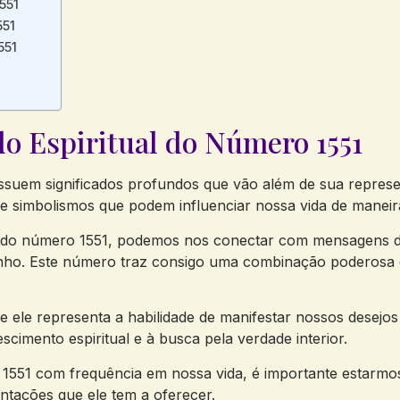
551
551
551
do Espiritual do ‌Número 1551
uem significados profundos ⁣que​ vão além ​de​ sua represent
a e simbolismos que podem ‌influenciar ​nossa vida ‌de⁤ mane
l⁢ do número 1551, podemos nos conectar com mensagens d
nho. Este número traz consigo⁢ uma combinação ‍poderosa⁤ d
ele representa a habilidade​ de manifestar ‌nossos ‍desejos
escimento ‌espiritual e à busca pela verdade interior.
51 com frequência em nossa ‍vida, é importante⁤ estarmos‍
ntações ‍que ele ⁣tem a oferecer.