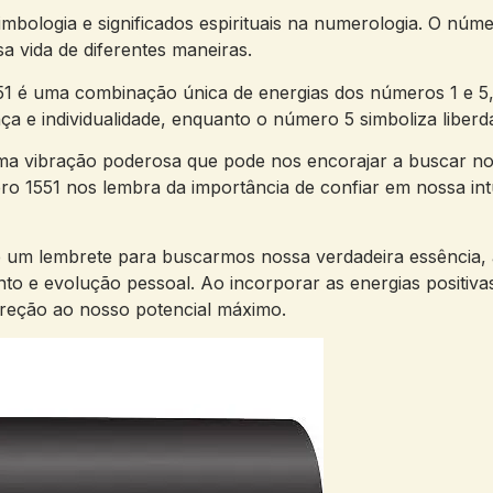
ologia⁤ e significados espirituais na⁣ numerologia. O​ núm
sa vida de diferentes maneiras.
é uma combinação⁣ única‍ de⁤ energias dos números 1 ​e 5, a
 e‌ individualidade, ‍enquanto ⁢o número 5 simboliza​ liberd
ma vibração​ poderosa que pode nos encorajar a buscar nov
ero 1551 nos lembra da importância⁤ de confiar em nossa intu
é um lembrete para ⁤buscarmos nossa verdadeira essência, a
nto e evolução pessoal. Ao incorporar as energias ⁢positi
ireção ao⁣ nosso potencial máximo.