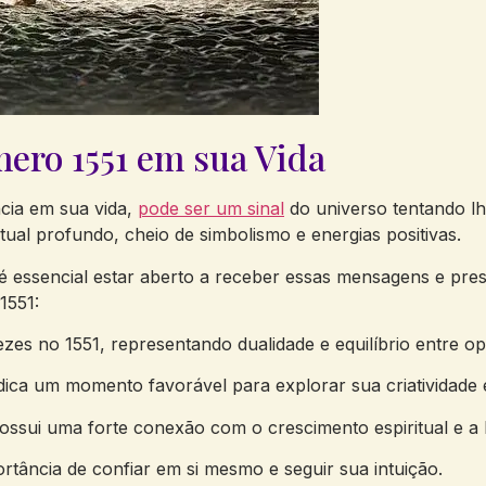
ro 1551 ​em sua Vida
a ⁢em sua⁤ vida,‌
pode ser um‍ sinal
do universo tentando lh
tual profundo, cheio⁤ de ⁣simbolismo e⁣ energias positivas.
essencial estar⁤ aberto ‍a receber essas mensagens e prestar
1551:
zes ‍no 1551, representando dualidade e equilíbrio entre op
ndica‌ um momento favorável para explorar sua criatividade e
sui uma ‍forte​ conexão‍ com o crescimento espiritual ​e ​a 
tância de confiar‍ em si⁣ mesmo​ e seguir sua intuição.