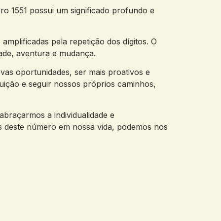
ero 1551 possui um significado profundo e
mplificadas pela​ repetição dos dígitos. O
ade, ‍aventura⁣ e mudança.
as ‌oportunidades, ser mais proativos e⁣
ição⁢ e seguir nossos‍ próprios⁢ caminhos,
braçarmos a individualidade⁢ e
vas deste número⁣ em nossa vida, podemos nos