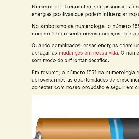
Números são frequentemente associados à ​simb
energias positivas que‍ podem influenciar⁣ nos
No simbolismo ⁣da numerologia, o número 1551 
⁤número 1 representa novos começos, liderança
Quando combinados,​ essas ⁣energias ​criam u
abraçar as
mudanças ‌em nossa vida
. ‌O núm
sem medo de enfrentar desafios.
Em ⁤resumo,‌ o⁤ número 1551 na ⁣numerologia 
aproveitarmos ‌as oportunidades de crescime
conectar ⁤com nosso ‍propósito e seguir⁢ em d