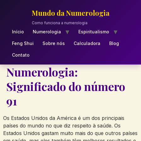
Skip
to
Mundo da Numerologia
content
Como funciona a numerologia
Início
Numerologia
Espiritualismo
Feng Shui
Sobre nós
Calculadora
Blog
Contato
Numerologia:
Significado do número
91
Os Estados Unidos da América é um dos principais
países do mundo no que diz respeito à saúde. Os
Estados Unidos gastam muito mais do que outros países
em saúde, mas eles também têm melhores resultados e